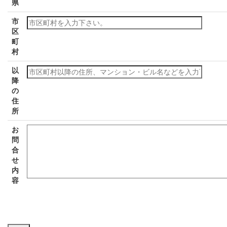
県
市
区
町
村
以
降
の
住
所
お
問
合
せ
内
容