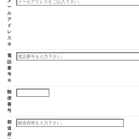
メ
ー
ル
ア
ド
レ
ス
※
電
話
番
号
※
郵
便
番
号
都
道
府