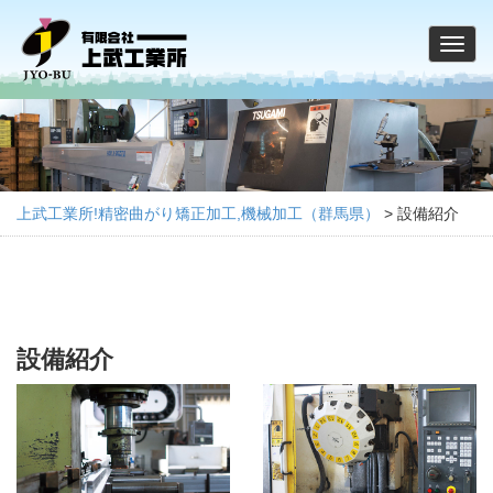
上武工業所!精密曲がり矯正加工,機械加工（群馬県）
>
設備紹介
設備紹介