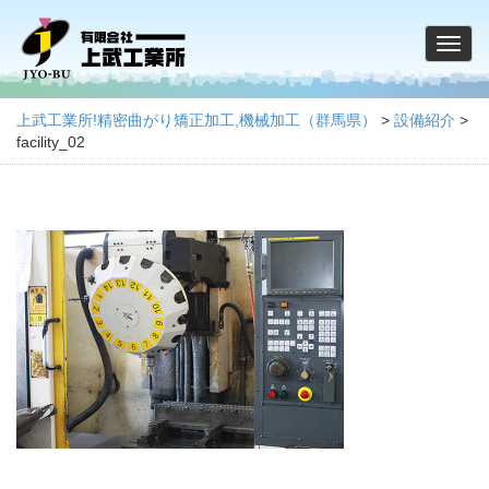
上武工業所!精密曲がり矯正加工,機械加工（群馬県）
>
設備紹介
>
facility_02