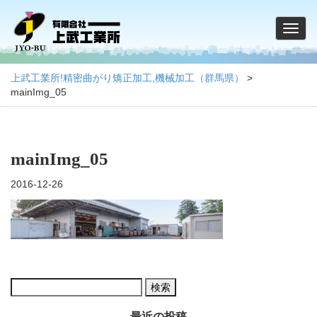
上武工業所!精密曲がり矯正加工,機械加工（群馬県）
>
mainImg_05
mainImg_05
2016-12-26
検
索:
最近の投稿